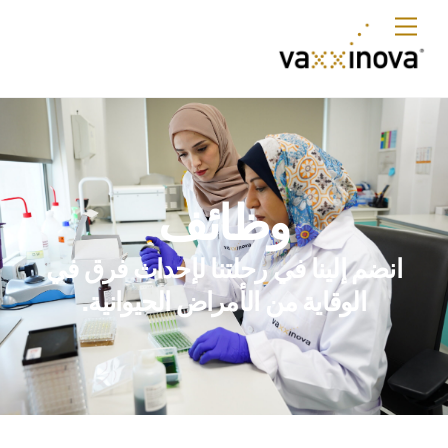
Ski
Menu
t
conten
وظائف
ا
نضم إلينا ف
ي
رحلتنا لإحداث فر
ق في
الوقاية من الأمراض الحيوانية.